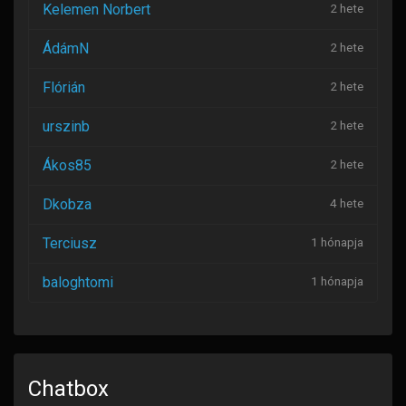
Kelemen Norbert
2 hete
ÁdámN
2 hete
Flórián
2 hete
urszinb
2 hete
Ákos85
2 hete
Dkobza
4 hete
Terciusz
1 hónapja
baloghtomi
1 hónapja
Chatbox