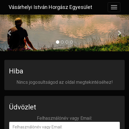
Vásárhelyi István Horgász Egyesület
Toggle
navigat
Previous
Hiba
Nincs jogosultságod az oldal megtekintéséhez!
Üdvözlet
Felhasználónév vagy Email:
Felhasználónév