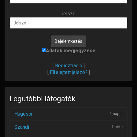
vagy
Email:
Jelszó:
Jelszó
Adatok megjegyzése
[
Regisztráció
]
[
Elfelejtett jelszó?
]
Legutóbbi látogatók
Hugeson
1 napja
Szandi
1 hete