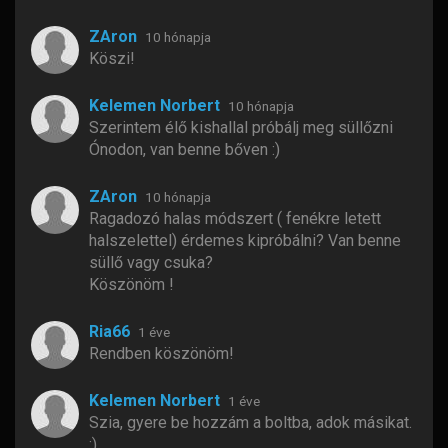
ZAron
10 hónapja
Köszi!
Kelemen Norbert
10 hónapja
Szerintem élő kishallal próbálj meg süllőzni
Ónodon, van benne bőven :)
ZAron
10 hónapja
Ragadozó halas módszert ( fenékre letett
halszelettel) érdemes kipróbálni? Van benne
süllő vagy csuka?
Köszönöm !
Ria66
1 éve
Rendben köszönöm!
Kelemen Norbert
1 éve
Szia, gyere be hozzám a boltba, adok másikat.
:)