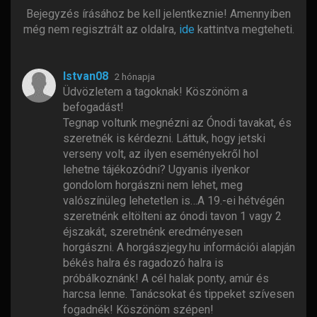
Bejegyzés írásához be kell jelentkeznie! Amennyiben
még nem regisztrált az oldalra,
ide
kattintva megteheti.
Istvan08
2 hónapja
Üdvözletem a tagoknak! Köszönöm a
befogadást!
Tegnap voltunk megnézni az Ónodi tavakat, és
szeretnék is kérdezni. Láttuk, hogy jetski
verseny volt, az ilyen eseményekről hol
lehetne tájékozódni? Ugyanis ilyenkor
gondolom horgászni nem lehet, meg
valószínüleg lehetetlen is…A 19.-ei hétvégén
szeretnénk eltölteni az ónodi tavon 1 vagy 2
éjszakát, szeretnénk eredményesen
horgászni. A horgászjegy.hu információi alapján
békés halra és ragadozó halra is
próbálkoznánk! A cél halak ponty, amúr és
harcsa lenne. Tanácsokat és tippeket szívesen
fogadnék! Köszönöm szépen!